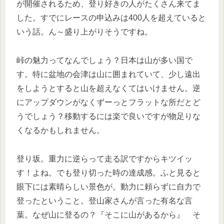
が開催されるため、登り好きの人がたくさん来てま
した。すでにレースの申込みは400人を超えていると
いう話。ん～盛り上がりそうですね。
峠の魅力ってなんでしょう？日本は山が多い国で
す。特に盆地の会津は山に囲まれていて、少し遠出
をしようとすると山を超えなくてはいけません。逆
にアップダウンがなくずーっとフラットな所だとど
うでしょう？移動するには楽で良いですが物足りな
くなるかもしれません。
登り坂。重力に逆らって走る訳ですからキツイッ
す！よね。でも登り切った時の達成感。ふと見ると
眼下には素晴らしい景色が。動力に頼らずに自力で
登ったということ。登山家さんが言った有名な言
葉。なぜ山に登るの？『そこに山があるから』 そ