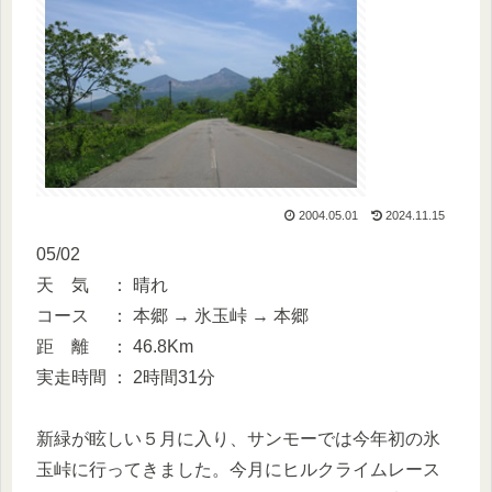
2004.05.01
2024.11.15
05/02
天 気 ： 晴れ
コース ： 本郷 → 氷玉峠 → 本郷
距 離 ： 46.8Km
実走時間 ： 2時間31分
新緑が眩しい５月に入り、サンモーでは今年初の氷
玉峠に行ってきました。今月にヒルクライムレース