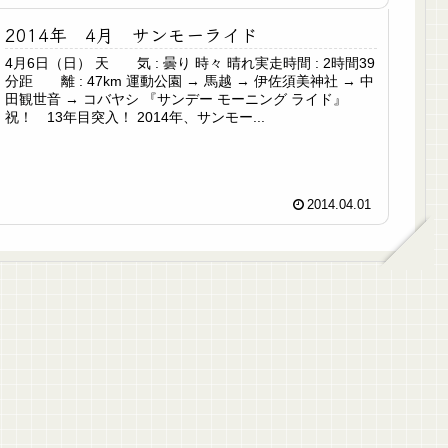
2014年 4月 サンモーライド
4月6日（日） 天 気 : 曇り 時々 晴れ実走時間 : 2時間39
分距 離 : 47km 運動公園 → 馬越 → 伊佐須美神社 → 中
田観世音 → コバヤシ 『サンデー モーニング ライド』
祝！ 13年目突入！ 2014年、サンモー...
2014.04.01