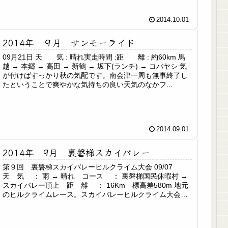
2014.10.01
2014年 ９月 サンモーライド
09月21日 天 気 : 晴れ実走時間 :距 離 : 約60km 馬
越 → 本郷 → 高田 → 新鶴 → 坂下(ランチ) → コバヤシ 気
が付けばすっかり秋の気配です。南会津一周も無事終了し
たということで爽やかな気持ちの良い天気のなかフ...
2014.09.01
2014年 9月 裏磐梯スカイバレー
第９回 裏磐梯スカイバレーヒルクライム大会 09/07
天 気 ： 雨 → 晴れ コース ： 裏磐梯国民休暇村 →
スカイバレー頂上 距 離 ： 16Km 標高差580m 地元
のヒルクライムレース。スカイバレーヒルクライム大会に
参加し...