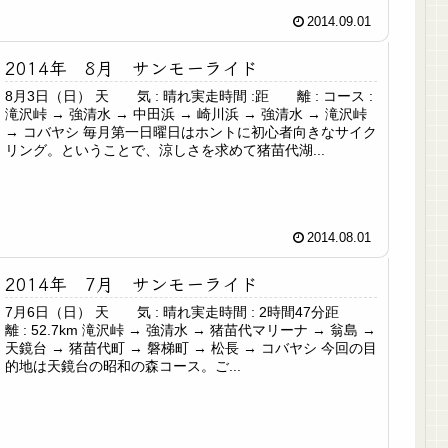
2014.09.01
2014年 8月 サンモーライド
8月3日（日） 天 気 : 晴れ実走時間 :距 離 : コース :
滝沢峠 → 強清水 → 中田浜 → 崎川浜 → 強清水 → 滝沢峠
→ コバヤシ 毎月第一日曜日はホントに初心者向きなサイク
リング。ということで、涼しさを求めて猪苗代湖...
2014.08.01
2014年 7月 サンモーライド
7月6日（日） 天 気 : 晴れ実走時間 : 2時間47分距
離 : 52.7km 滝沢峠 → 強清水 → 猪苗代マリーナ → 翁島 →
天鏡台 → 猪苗代町 → 磐梯町 → 松長 → コバヤシ 今回の目
的地は天鏡台の昭和の森コース。ご...