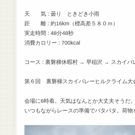
天 気 : 曇り ときどき小雨
距 離 : 約16km（標高差５８０ｍ）
実走時間 : 48分48秒
消費カロリー : 700kcal
コース : 裏磐梯休暇村 → 早稲沢 → スカイ
第６回 裏磐梯スカイバレーヒルクライム大
会場に6時着。天気はなんとか大丈夫そうだ
いつもながらレースの準備でバタバタ。荷物