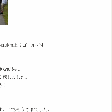
10km上りゴールです。
ホな結果に。
く感じました。
う！
。
す。ごちそうさまでした。