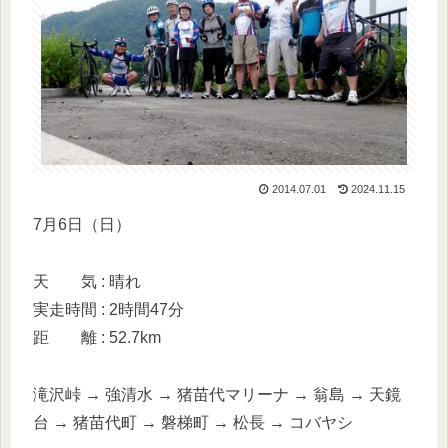
2014.07.01
2024.11.15
7月6日（日）
天 気 : 晴れ
実走時間 : 2時間47分
距 離 : 52.7km
滝沢峠 → 強清水 → 猪苗代マリーナ → 翁島 → 天鏡
台 → 猪苗代町 → 磐梯町 → 松長 → コバヤシ